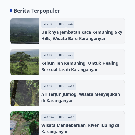
Berita Terpopuler
25K+
0
4
Uniknya Jembatan Kaca Kemuning Sky
Hills, Wisata Baru Karanganyar
12K+
0
8
Kebun Teh Kemuning, Untuk Healing
Berkualitas di Karanganyar
10K+
0
11
Air Terjun Jumog, Wisata Menyejukan
di Karanganyar
10K+
0
14
Wisata Mendebarkan, River Tubing di
Karanganyar