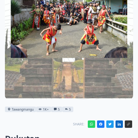
Tawangmangu
1K+
5
5
SHARE: