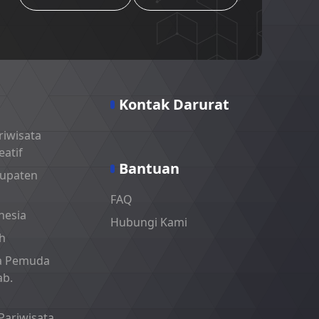
Kontak Darurat
riwisata
atif
Bantuan
bupaten
FAQ
nesia
Hubungi Kami
ah
ta Pemuda
ab.
Pariwisata