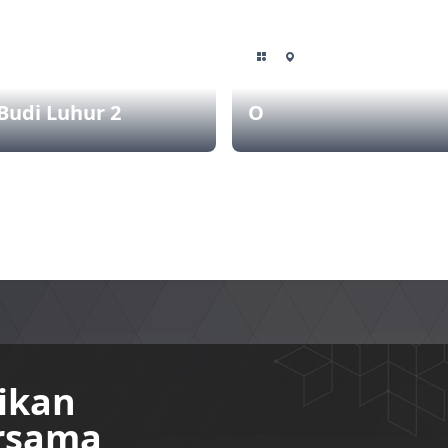
 Budi Luhur 2
O
ikan
ersama