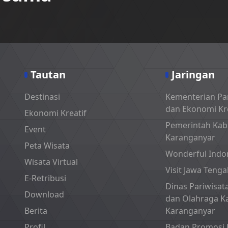
Tautan
Jaringan
Destinasi
Kementerian Pa
dan Ekonomi Kre
Ekonomi Kreatif
Pemerintah Ka
Event
Karanganyar
Peta Wisata
Wonderful Indo
Wisata Virtual
Visit Jawa Teng
E-Retribusi
Dinas Pariwisa
Download
dan Olahraga K
Berita
Karanganyar
Profil
Badan Promosi 