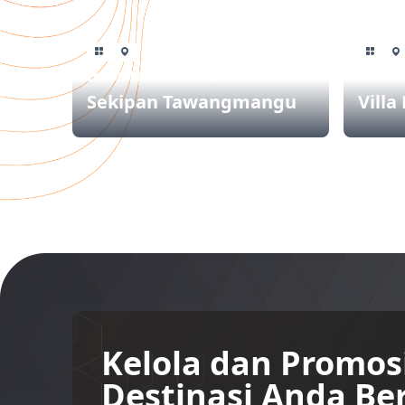
Produksi Ubi Lumer
Sekipan Tawangmangu
Villa
Kelola dan Promos
Destinasi Anda B