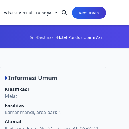
a
Wisata Virtual
Lainnya
Kemitraan
Destinasi
Hotel Pondok Utami Asri
Informasi Umum
Klasifikasi
Melati
Fasilitas
kamar mandi, area parkir,
Alamat
Jl. Stasiun Palur No. 21, Dagen, RT.02/RW.11,